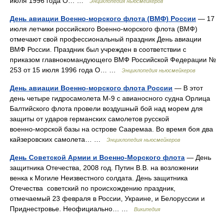
июля 1996 года О… …
Энциклопедия ньюсмейкеров
День авиации Военно-морского флота (ВМФ) России
— 17
июля летчики российского Военно‑морского флота (ВМФ)
отмечают свой профессиональный праздник День авиации
ВМФ России. Праздник был учрежден в соответствии с
приказом главнокомандующего ВМФ Российской Федерации №
253 от 15 июля 1996 года О… …
Энциклопедия ньюсмейкеров
День авиации Военно‑морского флота России
— В этот
день четыре гидросамолета М‑9 с авианосного судна Орлица
Балтийского флота провели воздушный бой над морем для
защиты от ударов германских самолетов русской
военно‑морской базы на острове Сааремаа. Во время боя два
кайзеровских самолета… …
Энциклопедия ньюсмейкеров
День Советской Армии и Военно-Морского флота
— День
защитника Отечества, 2008 год. Путин В.В. на возложении
венка к Могиле Неизвестного солдата. День защитника
Отечества советский по происхождению праздник,
отмечаемый 23 февраля в России, Украине, и Белоруссии и
Приднестровье. Неофициально… …
Википедия