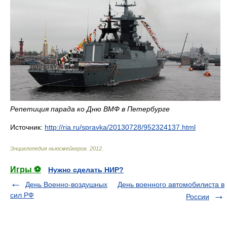
Репетиция парада ко Дню ВМФ в Петербурге
Источник:
http://ria.ru/spravka/20130728/952324137.html
Энциклопедия ньюсмейкеров
.
2012
.
Игры ⚽
Нужно сделать НИР?
День Военно-воздушных
День военного автомобилиста в
сил РФ
России